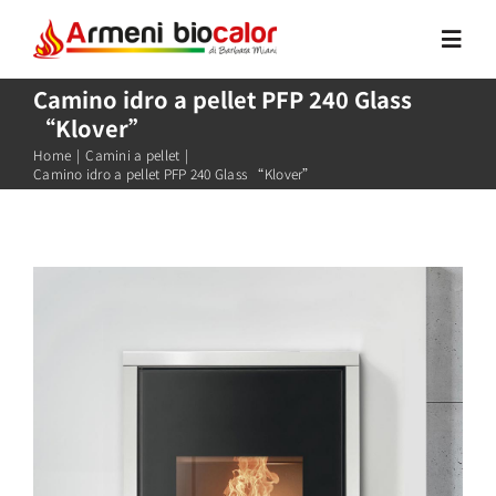
Salta
al
Toggl
Navig
contenuto
Camino idro a pellet PFP 240 Glass
“Klover”
Home
Home
|
Camini a pellet
|
Camino idro a pellet PFP 240 Glass “Klover”
Azienda
Prodotti
News
Contatti