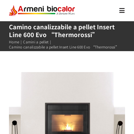
Salta
al
Toggl
Navig
contenuto
Camino canalizzabile a pellet Insert
Line 600 Evo “Thermorossi”
Home
Home
|
Camini a pellet
|
Camino canalizzabile a pellet Insert Line 600 Evo “Thermorossi”
Azienda
Prodotti
News
Contatti