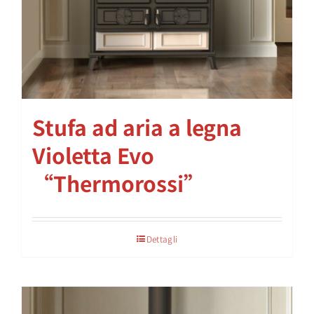
Stufa ad aria a legna
Violetta Evo
“Thermorossi”
Dettagli